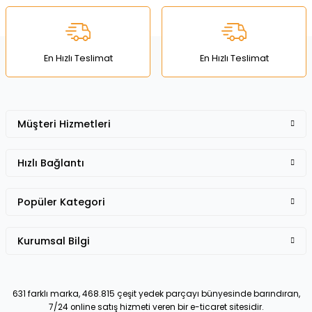
Ürün bilgilerinde hatalar bulunuyor.
Ürün fiyatı diğer sitelerden daha pahalı.
Bu ürüne benzer farklı alternatifler olmalı.
En Hızlı Teslimat
En Hızlı Teslimat
Müşteri Hizmetleri
Gönder
Hızlı Bağlantı
Popüler Kategori
Kurumsal Bilgi
631 farklı marka, 468.815 çeşit yedek parçayı bünyesinde barındıran,
7/24 online satış hizmeti veren bir e-ticaret sitesidir.