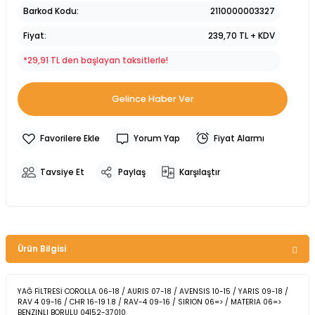
Barkod Kodu
2110000003327
Fiyat
239,70 TL + KDV
*29,91 TL den başlayan taksitlerle!
Gelince Haber Ver
Yorum Yap
Fiyat Alarmı
Tavsiye Et
Paylaş
Karşılaştır
Ürün Bilgisi
YAĞ FİLTRESİ COROLLA 06-18 / AURIS 07-18 / AVENSIS 10-15 / YARIS 09-18 /
RAV 4 09-16 / CHR 16-19 1.8 / RAV-4 09-16 / SIRION 06=> / MATERIA 06=>
BENZINLI BORULU 04152-37010