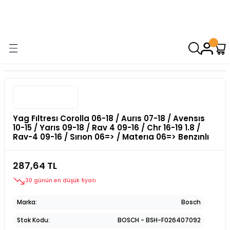
9000 TL VE ÜZERİ ALIŞVERİŞİNİZDE ÜCRETSİZ KARGO! ( KAPORTA VE
AYDINLATMA GRUPLARINDA GEÇERSİZDİR)
Yag Fıltresı Corolla 06-18 / Aurıs 07-18 / Avensıs
10-15 / Yarıs 09-18 / Rav 4 09-16 / Chr 16-19 1.8 /
Rav-4 09-16 / Sırıon 06=> / Materıa 06=> Benzınlı
287,64 TL
30 günün en düşük fiyatı
Marka
Bosch
Stok Kodu
BOSCH - BSH-F026407092