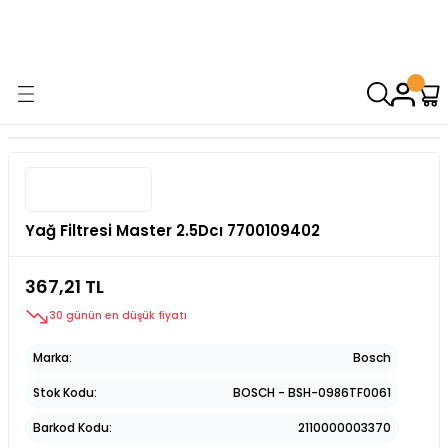
9000 TL VE ÜZERİ ALIŞVERİŞİNİZDE ÜCRETSİZ KARGO! ( KAPORTA VE
AYDINLATMA GRUPLARINDA GEÇERSİZDİR)
Yağ Filtresi Master 2.5Dcı 7700109402
367,21 TL
30 günün en düşük fiyatı
Marka
Bosch
Stok Kodu
BOSCH - BSH-0986TF0061
Barkod Kodu
2110000003370