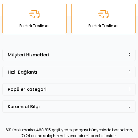
Ürün bilgilerinde hatalar bulunuyor.
Ürün fiyatı diğer sitelerden daha pahalı.
Bu ürüne benzer farklı alternatifler olmalı.
En Hızlı Teslimat
En Hızlı Teslimat
Müşteri Hizmetleri
Gönder
Hızlı Bağlantı
Popüler Kategori
Kurumsal Bilgi
631 farklı marka, 468.815 çeşit yedek parçayı bünyesinde barındıran,
7/24 online satış hizmeti veren bir e-ticaret sitesidir.