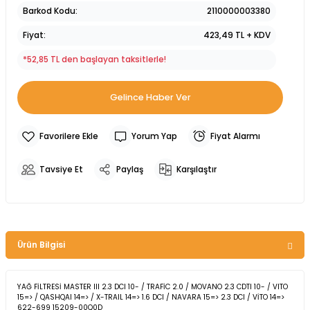
Barkod Kodu
2110000003380
Fiyat
423,49 TL + KDV
*52,85 TL den başlayan taksitlerle!
Gelince Haber Ver
Yorum Yap
Fiyat Alarmı
Tavsiye Et
Paylaş
Karşılaştır
Ürün Bilgisi
YAĞ FİLTRESİ MASTER III 2.3 DCI 10- / TRAFİC 2.0 / MOVANO 2.3 CDTI 10- / VITO
15=> / QASHQAI 14=> / X-TRAIL 14=> 1.6 DCI / NAVARA 15=> 2.3 DCI / VİTO 14=>
622-699 15209-00Q0D