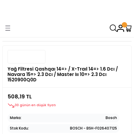
9000 TL VE ÜZERİ ALIŞVERİŞİNİZDE ÜCRETSİZ KARGO! ( KAPORTA VE
AYDINLATMA GRUPLARINDA GEÇERSİZDİR)
Yağ Filtresi Qashqaı 14=> / X-Traıl 14=> 1.6 Dcı /
Navara 15=> 2.3 Dcı / Master Iıı 10=> 2.3 Dcı
1520900Q0D
508,19 TL
30 günün en düşük fiyatı
Marka
Bosch
Stok Kodu
BOSCH - BSH-F026407125