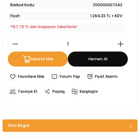
Barkod Kodu
2110000007342
Fiyat
1.264,33 TL + KDV
*157,79 TL den başlayan taksitlerle!
Sepete Ekle
Hemen Al
Yorum Yap
Fiyat Alarmı
Tavsiye Et
Paylaş
Karşılaştır
Ürün Bilgisi