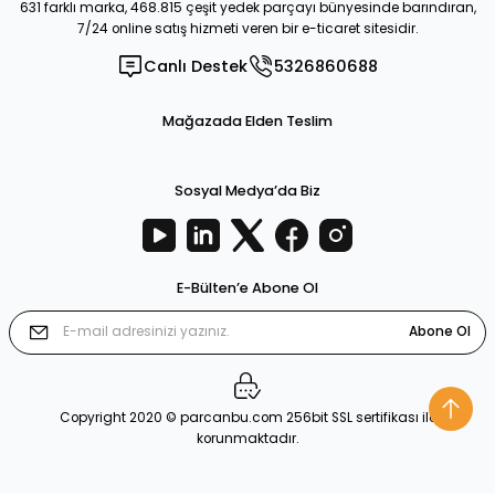
631 farklı marka, 468.815 çeşit yedek parçayı bünyesinde barındıran,
7/24 online satış hizmeti veren bir e-ticaret sitesidir.
Canlı Destek
5326860688
Mağazada Elden Teslim
Sosyal Medya’da Biz
E-Bülten’e Abone Ol
Abone Ol
Copyright 2020 © parcanbu.com 256bit SSL sertifikası ile
korunmaktadır.