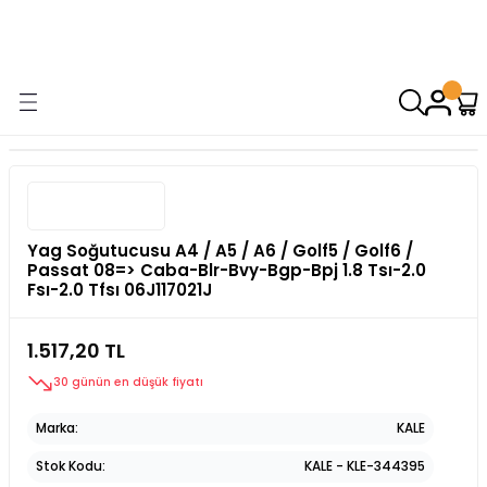
9000 TL VE ÜZERİ ALIŞVERİŞİNİZDE ÜCRETSİZ KARGO! ( KAPORTA VE
AYDINLATMA GRUPLARINDA GEÇERSİZDİR)
Yag Soğutucusu A4 / A5 / A6 / Golf5 / Golf6 /
Passat 08=> Caba-Blr-Bvy-Bgp-Bpj 1.8 Tsı-2.0
Fsı-2.0 Tfsı 06J117021J
1.517,20 TL
30 günün en düşük fiyatı
Marka
KALE
Stok Kodu
KALE - KLE-344395