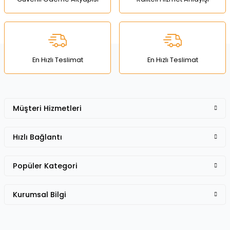
Ürün açıklamasında eksik bilgiler bulunuyor.
Deneyimini Paylaş
Ürün bilgilerinde hatalar bulunuyor.
Ürün fiyatı diğer sitelerden daha pahalı.
Bu ürüne benzer farklı alternatifler olmalı.
En Hızlı Teslimat
En Hızlı Teslimat
Müşteri Hizmetleri
Gönder
Hızlı Bağlantı
Popüler Kategori
Kurumsal Bilgi