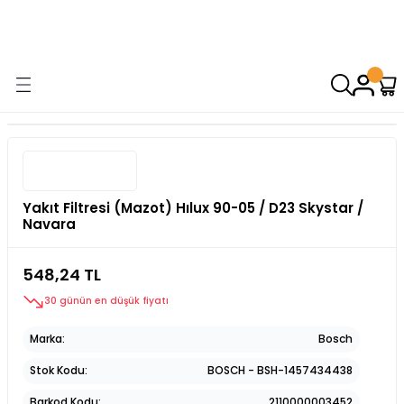
9000 TL VE ÜZERİ ALIŞVERİŞİNİZDE ÜCRETSİZ KARGO! ( KAPORTA VE
AYDINLATMA GRUPLARINDA GEÇERSİZDİR)
Yakıt Filtresi (Mazot) Hılux 90-05 / D23 Skystar /
Navara
548,24 TL
30 günün en düşük fiyatı
Marka
Bosch
Stok Kodu
BOSCH - BSH-1457434438
Barkod Kodu
2110000003452