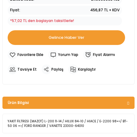
Fiyat
456,87 TL + KDV
*57,02 TL den başlayan taksitlerle!
Gelince Haber Ver
Yorum Yap
Fiyat Alarmı
Tavsiye Et
Paylaş
Karşılaştır
Ürün Bilgisi
YAKIT FİLTRESİ (MAZOT) L-200 11-14 / HILUX 84-10 / HIACE / E-2200 98=>/ BT-
50 06 =>/ FORD RANGER / VANETTE 23300-64010