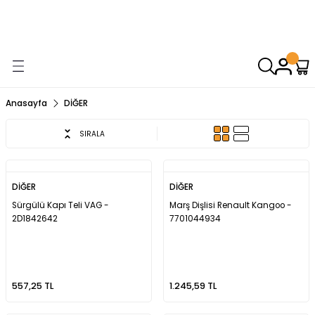
9000 TL VE ÜZERİ ALIŞVERİŞİNİZDE ÜCRETSİZ KARGO! ( KAPORTA VE
AYDINLATMA GRUPLARINDA GEÇERSİZDİR)
Anasayfa
DİĞER
SIRALA
DİĞER
DİĞER
Sürgülü Kapı Teli VAG -
Marş Dişlisi Renault Kangoo -
2D1842642
7701044934
557,25 TL
1.245,59 TL