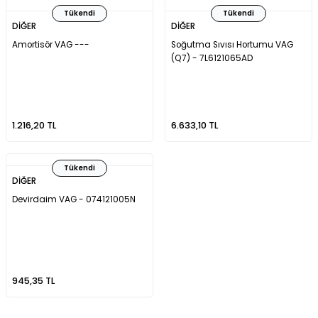
Tükendi
Tükendi
DİĞER
DİĞER
Amortisör VAG ---
Soğutma Sıvısı Hortumu VAG
(Q7) - 7L6121065AD
1.216,20 TL
6.633,10 TL
Tükendi
DİĞER
Devirdaim VAG - 074121005N
945,35 TL